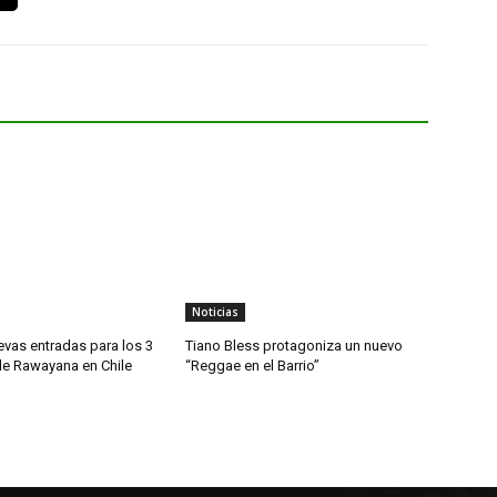
Noticias
evas entradas para los 3
Tiano Bless protagoniza un nuevo
de Rawayana en Chile
“Reggae en el Barrio”