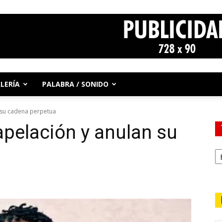
LERÍA
PALABRA / SONIDO
n su cadena perpetua
apelación y anulan su