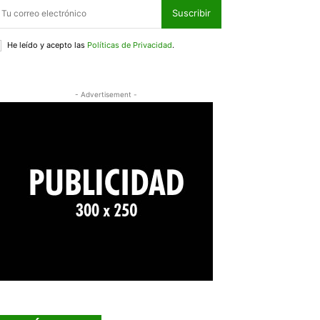
Suscribir
He leído y acepto las
Políticas de Privacidad
.
- Advertisement -