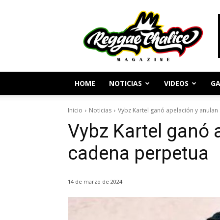
Periodismo
y
Cultura
Reggae
HOME
NOTICIAS
VIDEOS
GA
Inicio
Noticias
Vybz Kartel ganó apelación y anula
Vybz Kartel ganó 
cadena perpetua
14 de marzo de 2024