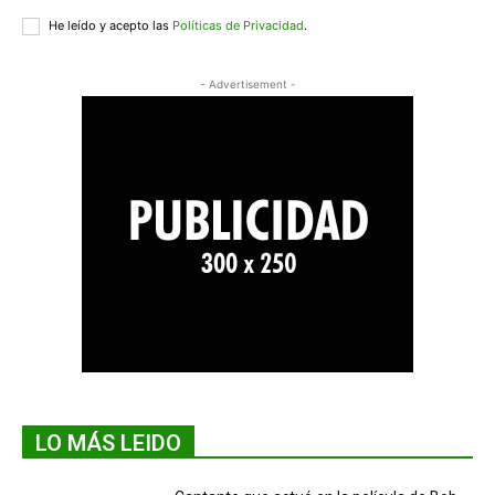
He leído y acepto las
Políticas de Privacidad
.
- Advertisement -
LO MÁS LEIDO