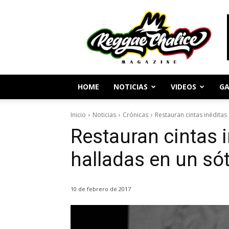
Periodismo
y
Cultura
Reggae
HOME
NOTICIAS
VIDEOS
GA
Inicio
Noticias
Crónicas
Restauran cintas inédita
Restauran cintas 
halladas en un só
10 de febrero de 2017