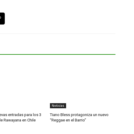
Noticias
evas entradas para los 3
Tiano Bless protagoniza un nuevo
de Rawayana en Chile
“Reggae en el Barrio”