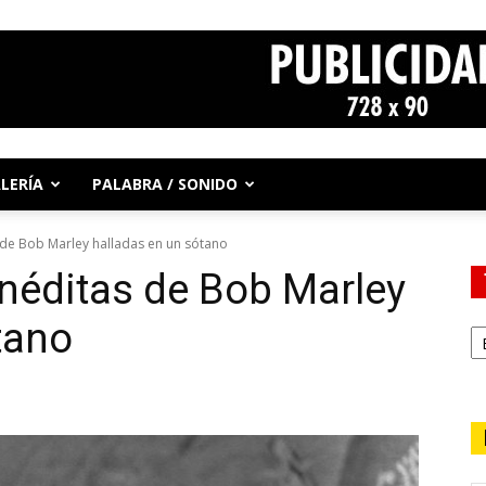
LERÍA
PALABRA / SONIDO
s de Bob Marley halladas en un sótano
inéditas de Bob Marley
tano