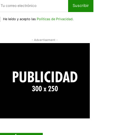
Suscribir
He leído y acepto las
Políticas de Privacidad
.
- Advertisement -