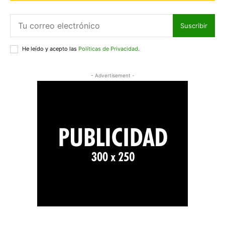
Suscribir
He leído y acepto las
Políticas de Privacidad
.
- Advertisement -