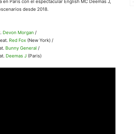
ra en París con el espectacular English MC Deemas J,
escenarios desde 2018.
t.
Devon Morgan
/
feat.
Red Fox
(New York) /
at.
Bunny General
/
at.
Deemas J
(Paris)