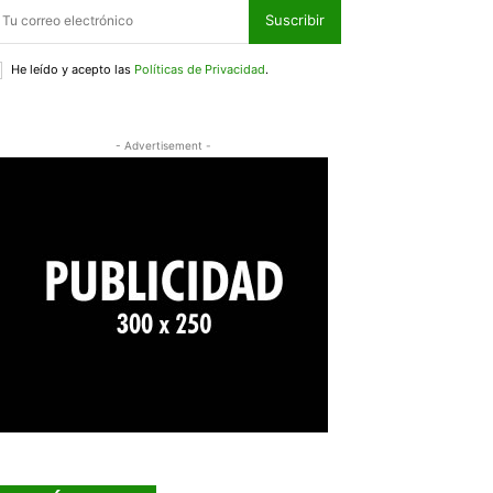
Suscribir
He leído y acepto las
Políticas de Privacidad
.
- Advertisement -