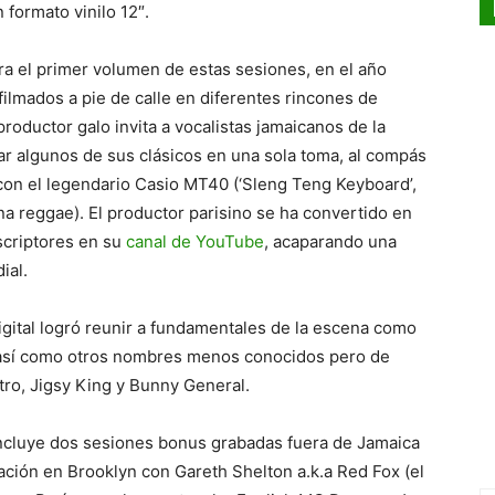
 formato vinilo 12″.
a el primer volumen de estas sesiones, en el año
ilmados a pie de calle en diferentes rincones de
 productor galo invita a vocalistas jamaicanos de la
ar algunos de sus clásicos en una sola toma, al compás
 con el legendario Casio MT40 (‘Sleng Teng Keyboard’,
a reggae). El productor parisino se ha convertido en
scriptores en su
canal de YouTube
, acaparando una
ial.
gital logró reunir a fundamentales de la escena como
, así como otros nombres menos conocidos pero de
ro, Jigsy King y Bunny General.
 incluye dos sesiones bonus grabadas fuera de Jamaica
ación en Brooklyn con Gareth Shelton a.k.a Red Fox (el