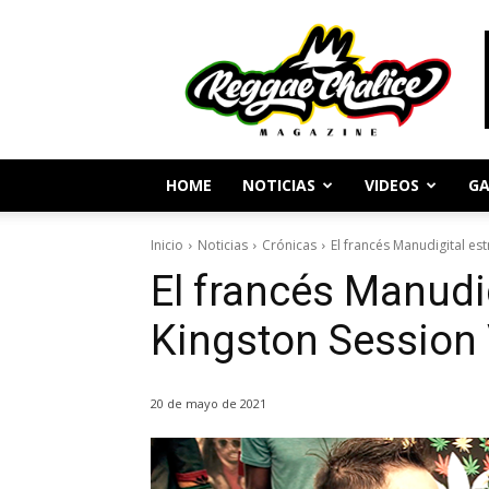
Periodismo
y
Cultura
Reggae
HOME
NOTICIAS
VIDEOS
GA
Inicio
Noticias
Crónicas
El francés Manudigital est
El francés Manudig
Kingston Session 
20 de mayo de 2021