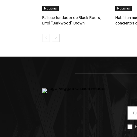
Noticias
Noticias
Fallece fundador de Black Roots,
Habilitan nu
Errol “Barkwood” Brown
conciertos 
H