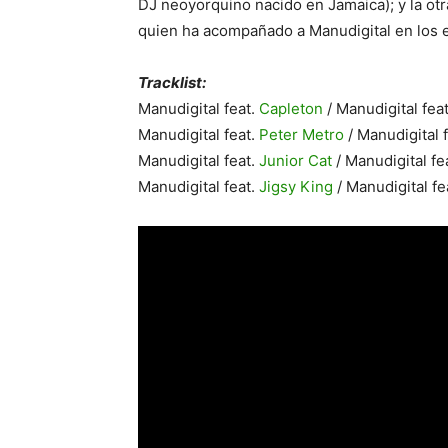
DJ neoyorquino nacido en Jamaica); y la ot
quien ha acompañado a Manudigital en los 
Tracklist:
Manudigital feat.
Capleton
/ Manudigital fea
Manudigital feat.
Peter Metro
/ Manudigital 
Manudigital feat.
Junior Cat
/ Manudigital fe
Manudigital feat.
Jigsy King
/ Manudigital fe