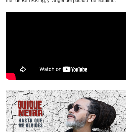
me” de Ben E.King, y “Ángel del pasado” de Natalino.