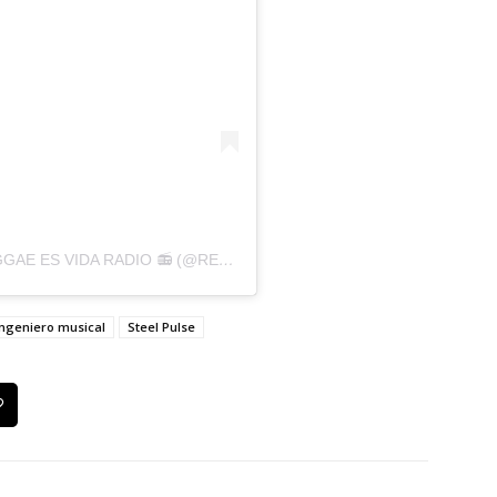
UNA PUBLICACIÓN COMPARTIDA DE 📻 REGGAE ES VIDA RADIO 📻 (@REGGAEESVIDARADIO)
ingeniero musical
Steel Pulse