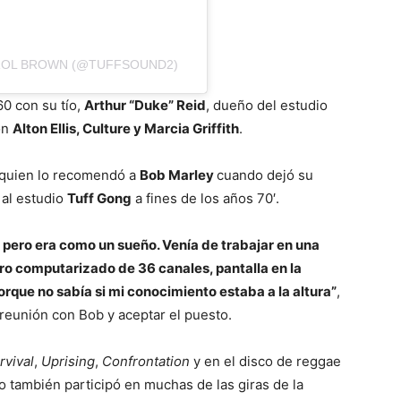
ROL BROWN (@TUFFSOUND2)
60 con su tío,
Arthur “Duke” Reid
, dueño del estudio
on
Alton Ellis, Culture y Marcia Griffith
.
 quien lo recomendó a
Bob Marley
cuando dejó su
 al estudio
Tuff Gong
a fines de los años 70′.
 pero era como un sueño. Venía de trabajar en una
ero computarizado de 36 canales, pantalla en la
orque no sabía si mi conocimiento estaba a la altura”
,
 reunión con Bob y aceptar el puesto.
rvival
,
Uprising
,
Confrontation
y en el disco de reggae
o también participó en muchas de las giras de la