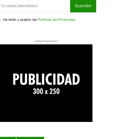
Suscribir
He leído y acepto las
Políticas de Privacidad
.
- Advertisement -