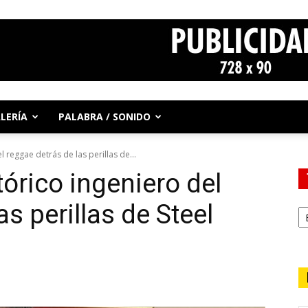
LERÍA
PALABRA / SONIDO
l reggae detrás de las perillas de...
tórico ingeniero del
s perillas de Steel