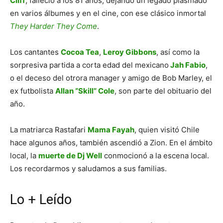
Cliff
, falleció a los 81 años, dejando un legado plasmado
en varios álbumes y en el cine, con ese clásico inmortal
They Harder They Come
.
Los cantantes
Cocoa Tea
,
Leroy Gibbons
, así como la
sorpresiva partida a corta edad del mexicano
Jah Fabio
,
o el deceso del otrora manager y amigo de Bob Marley, el
ex futbolista
Allan “Skill” Cole
, son parte del obituario del
año.
La matriarca Rastafari
Mama Fayah
, quien visitó Chile
hace algunos años, también ascendió a Zion. En el ámbito
local, la
muerte de Dj Well
conmocionó a la escena local.
Los recordarmos y saludamos a sus familias.
Lo + Leído