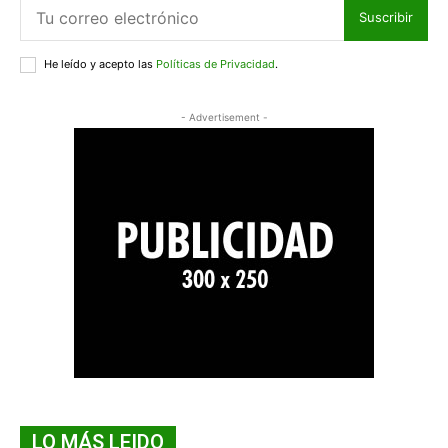
Suscribir
He leído y acepto las
Políticas de Privacidad
.
- Advertisement -
LO MÁS LEIDO