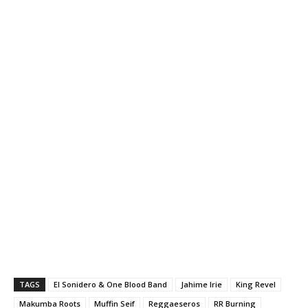
TAGS
El Sonidero & One Blood Band
Jahime Irie
King Revel
Makumba Roots
Muffin Seif
Reggaeseros
RR Burning