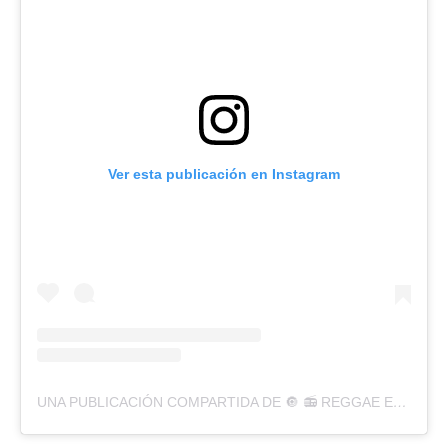
Ver esta publicación en Instagram
UNA PUBLICACIÓN COMPARTIDA DE 🔘 📻 REGGAE ES VIDA RADIO 📻 🔘 (@REGGAEESVIDARADIO)