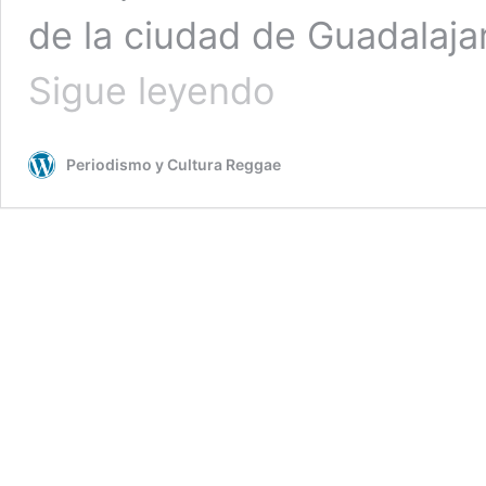
de la ciudad de Guadalaja
El
Sigue leyendo
connotado
artista
mexicano
Periodismo y Cultura Reggae
Jah
Fabio
muere
a
los
43
años