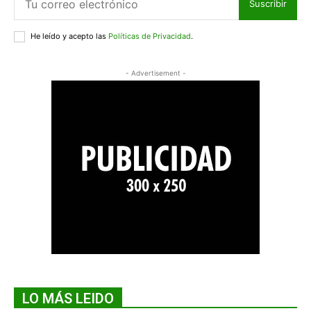
Suscribir
He leído y acepto las
Políticas de Privacidad
.
- Advertisement -
LO MÁS LEIDO