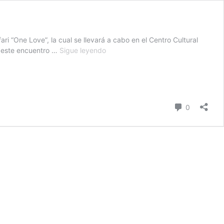
ri “One Love”, la cual se llevará a cabo en el Centro Cultural
Comunidad
n este encuentro …
Sigue leyendo
Negus
Nagast
realizará
la
segunda
comentari
0
Expo
Rastafari
en
Vallenar