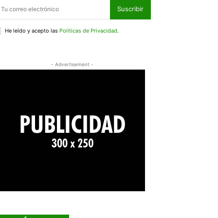
Suscribir
He leído y acepto las
Políticas de Privacidad
.
- Advertisement -