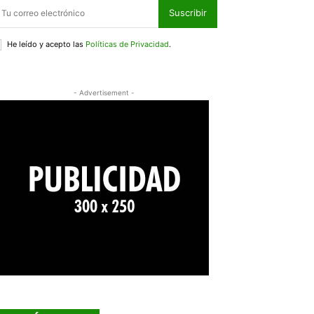
Suscribir
He leído y acepto las
Políticas de Privacidad
.
- Advertisement -