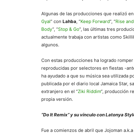
Algunas de las producciones que realizó en su
Gyal
” con
Lahba
, “
Keep Forward
”, “
Rise and
Body
”, “
Stop & Go
”, las últimas tres produ
actualmente trabaja con artistas como Skilli
algunos.
Con estas producciones ha logrado romper l
reproducidas por selectores en fiestas -ant
ha ayudado a que su música sea utilizada p
publicada por el diario local Jamaica Star,
extranjero en el “
Ziki Riddim
“, producción r
propia versión.
“Do It Remix” y su vínculo con Latonya Styl
Fue a comienzos de abril que Jojoman a.k.a