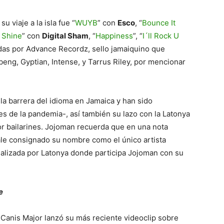
 viaje a la isla fue “
WUYB
” con
Esco
, “
Bounce It
 Shine
” con
Digital Sham
, “
Happiness
”, “
I´ll Rock U
cidas por Advance Recordz, sello jamaiquino que
beng, Gyptian, Intense, y Tarrus Riley, por mencionar
a barrera del idioma en Jamaica y han sido
es de la pandemia-, así también su lazo con la Latonya
or bailarines. Jojoman recuerda que en una nota
 sale consignado su nombre como el único artista
ealizada por Latonya donde participa Jojoman con su
e
 Canis Major lanzó su más reciente videoclip sobre