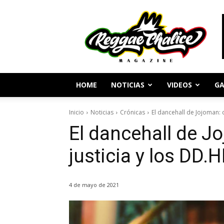
Periodismo
y
Cultura
Reggae
HOME
NOTICIAS
VIDEOS
GA
Inicio
Noticias
Crónicas
El dancehall de Jojoman: d
El dancehall de Jo
justicia y los DD.
4 de mayo de 2021