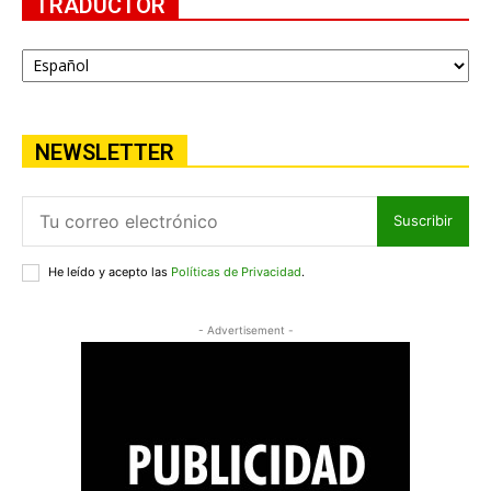
TRADUCTOR
NEWSLETTER
Suscribir
He leído y acepto las
Políticas de Privacidad
.
- Advertisement -