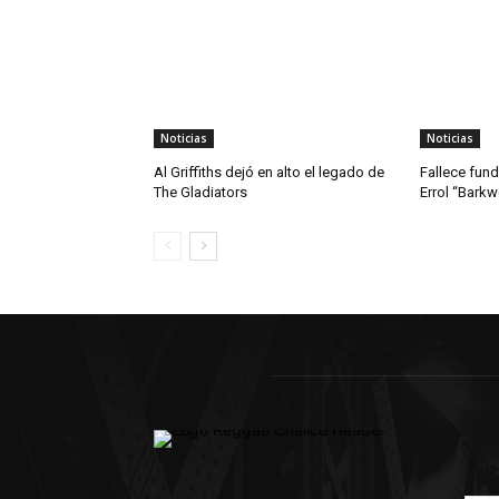
Noticias
Noticias
Al Griffiths dejó en alto el legado de
Fallece fun
The Gladiators
Errol “Bark