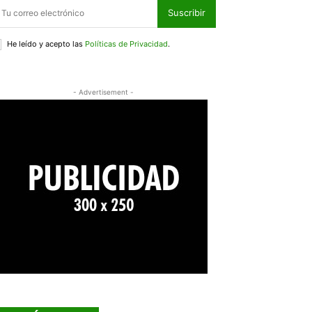
Suscribir
He leído y acepto las
Políticas de Privacidad
.
- Advertisement -