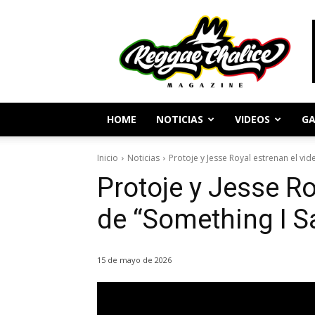
Periodismo
y
Cultura
Reggae
HOME
NOTICIAS
VIDEOS
GA
Inicio
Noticias
Protoje y Jesse Royal estrenan el vid
Protoje y Jesse Ro
de “Something I S
15 de mayo de 2026