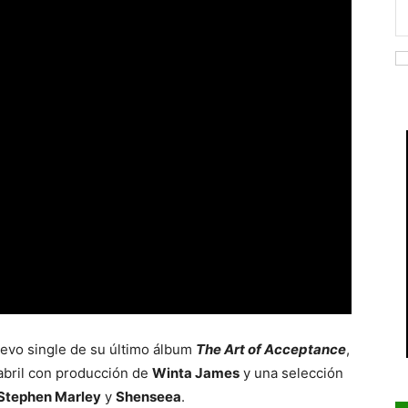
uevo single de su último álbum
The Art of Acceptance
,
 abril con producción de
Winta James
y una selección
Stephen Marley
y
Shenseea
.