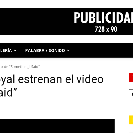
LERÍA
PALABRA / SONIDO
eo de "Something I Said"
yal estrenan el video
aid”