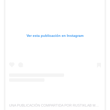
Ver esta publicación en Instagram
UNA PUBLICACIÓN COMPARTIDA POR RUSTIKLAB MUSIC | LABEL, MNGMT AND RECORDING STUDIO (@RUSTIKLABMUSICHOUSE)