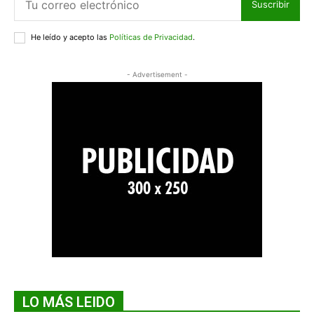
Suscribir
He leído y acepto las
Políticas de Privacidad
.
- Advertisement -
LO MÁS LEIDO