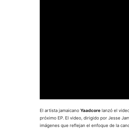
El artista jamaicano
Yaadcore
lanzó el vide
próximo EP. El video, dirigido por Jesse Ja
imágenes que reflejan el enfoque de la canció