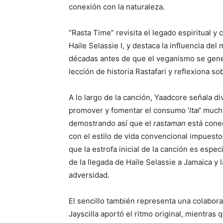
conexión con la naturaleza.
“Rasta Time” revisita el legado espiritual y 
Haile Selassie I, y destaca la influencia de
décadas antes de que el veganismo se gener
lección de historia Rastafari y reflexiona sob
A lo largo de la canción, Yaadcore señala di
promover y fomentar el consumo ‘
Ital
‘ much
demostrando así que el
rastaman
está conec
con el estilo de vida convencional impuest
que la estrofa inicial de la canción es espe
de la llegada de Haile Selassie a Jamaica y l
adversidad.
El sencillo también representa una colabora
Jayscilla aportó el ritmo original, mientras