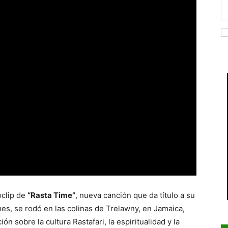
oclip de
“Rasta Time”
, nueva canción que da título a su
mes, se rodó en las colinas de Trelawny, en Jamaica,
n sobre la cultura Rastafari, la espiritualidad y la