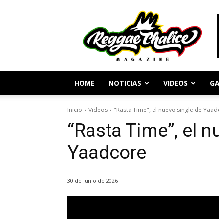
Periodismo
y
Cultura
Reggae
HOME
NOTICIAS
VIDEOS
GA
Inicio
Videos
"Rasta Time", el nuevo single de Yaad
“Rasta Time”, el n
Yaadcore
30 de junio de 2026