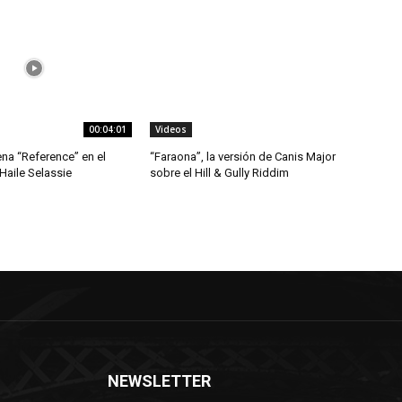
00:04:01
Videos
ena “Reference” en el
“Faraona”, la versión de Canis Major
 Haile Selassie
sobre el Hill & Gully Riddim
NEWSLETTER