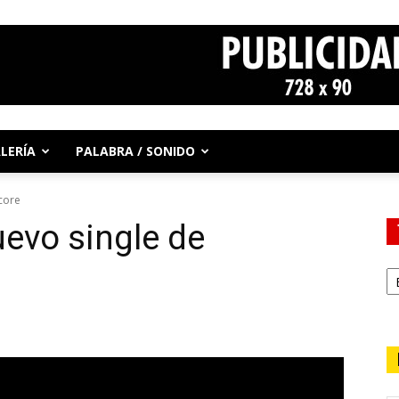
LERÍA
PALABRA / SONIDO
core
uevo single de