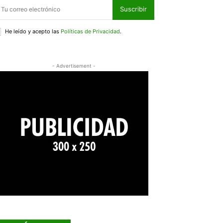
Suscribir
He leído y acepto las
Políticas de Privacidad
.
- Advertisement -