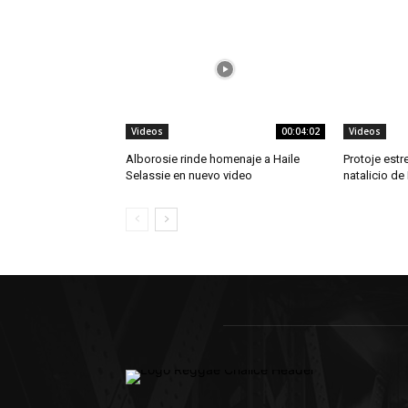
Videos
00:04:02
Videos
Alborosie rinde homenaje a Haile
Protoje estr
Selassie en nuevo video
natalicio de