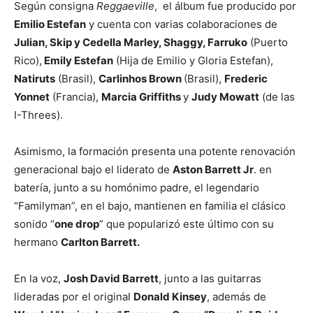
Según consigna
Reggaeville
, el álbum fue producido por
Emilio Estefan
y cuenta con varias colaboraciones de
Julian, Skip y Cedella Marley, Shaggy, Farruko
(Puerto
Rico),
Emily Estefan
(Hija de Emilio y Gloria Estefan),
Natiruts
(Brasil),
Carlinhos Brown
(Brasil),
Frederic
Yonnet
(Francia),
Marcia Griffiths
y
Judy Mowatt
(de las
I-Threes).
Asimismo, la formación presenta una potente renovación
generacional bajo el liderato de
Aston Barrett Jr
. en
batería, junto a su homónimo padre, el legendario
“Familyman”, en el bajo, mantienen en familia el clásico
sonido “
one drop
” que popularizó este último con su
hermano
Carlton Barrett.
En la voz,
Josh David Barrett
, junto a las guitarras
lideradas por el original
Donald Kinsey
, además de