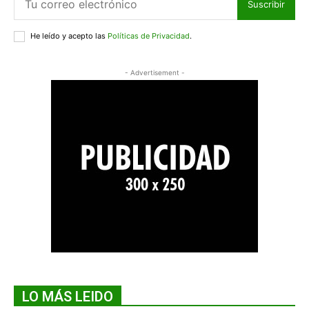
Suscribir
He leído y acepto las
Políticas de Privacidad
.
- Advertisement -
LO MÁS LEIDO