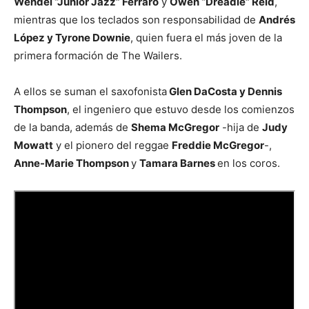
Wendel “Junior Jazz” Ferraro
y
Owen “Dreadie” Reid
,
mientras que los teclados son responsabilidad de
Andrés
López y Tyrone Downie
, quien fuera el más joven de la
primera formación de The Wailers.
A ellos se suman el saxofonista
Glen DaCosta y Dennis
Thompson
, el ingeniero que estuvo desde los comienzos
de la banda, además de
Shema McGregor
-hija de
Judy
Mowatt
y el pionero del reggae
Freddie McGregor
-,
Anne-Marie Thompson
y
Tamara Barnes
en los coros.