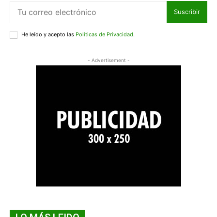
Suscribir
He leído y acepto las
Políticas de Privacidad
.
- Advertisement -