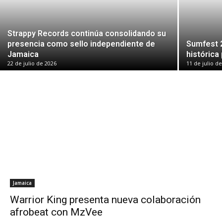
Strappy Records continúa consolidando su
presencia como sello independiente de
Sumfest 
Jamaica
histórica
22 de julio de 2026
11 de julio d
Jamaica
Warrior King presenta nueva colaboración
afrobeat con MzVee