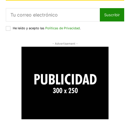
Suscribir
He leído y acepto las
Políticas de Privacidad
.
- Advertisement -