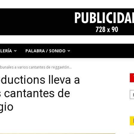
LERÍA
PALABRA / SONIDO
ribunales a varios cantantes de reggaetón...
oductions lleva a
s cantantes de
gio