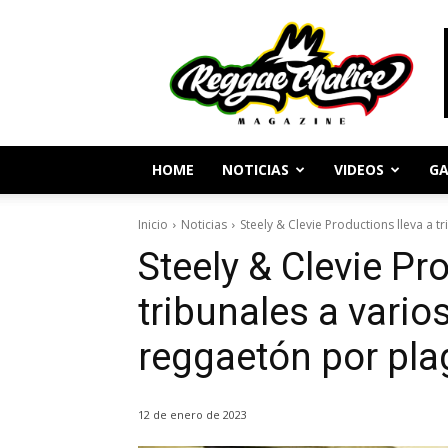
Periodismo
y
Cultura
Reggae
HOME
NOTICIAS
VIDEOS
GA
Inicio
Noticias
Steely & Clevie Productions lleva a t
Steely & Clevie Pr
tribunales a vario
reggaetón por pla
12 de enero de 2023