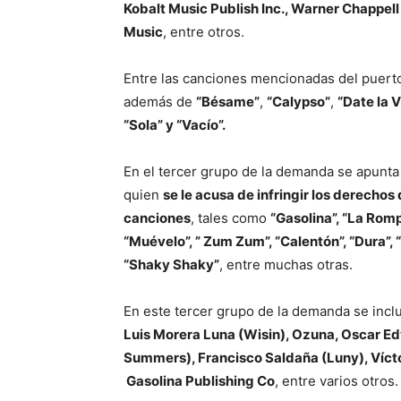
Kobalt Music Publish Inc., Warner Chappel
Music
, entre otros.
Entre las canciones mencionadas del puer
además de
“Bésame”
,
“Calypso”
,
“Date la V
“Sola” y “Vacío”.
En el tercer grupo de la demanda se apunta
quien
se le acusa de infringir los derechos
canciones
, tales como
“Gasolina”, “La Romp
“Muévelo”, ” Zum Zum”, “Calentón”, “Dura”, 
“Shaky Shaky”
, entre muchas otras.
En este tercer grupo de la demanda se incl
Luis Morera Luna (Wisin), Ozuna, Oscar Edw
Summers), Francisco Saldaña (Luny), Víctor
Gasolina Publishing Co
, entre varios otros.