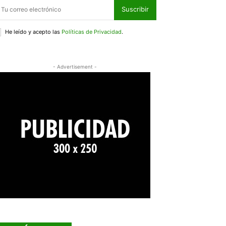
Suscribir
He leído y acepto las
Políticas de Privacidad
.
- Advertisement -