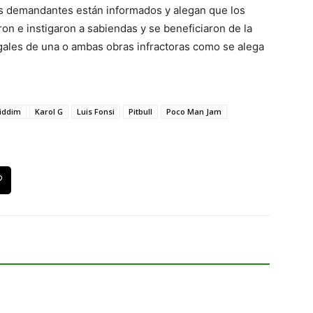
s demandantes están informados y alegan que los
on e instigaron a sabiendas y se beneficiaron de la
egales de una o ambas obras infractoras como se alega
Riddim
Karol G
Luis Fonsi
Pitbull
Poco Man Jam