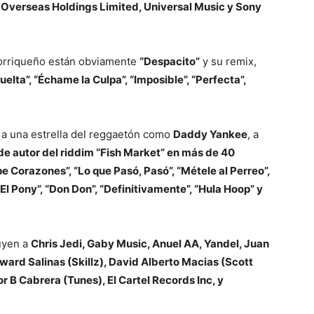
l Overseas Holdings Limited, Universal Music y Sony
torriqueño están obviamente
“Despacito”
y su remix,
uelta”, “Échame la Culpa”, “Imposible”, “Perfecta”,
 a una estrella del reggaetón como
Daddy Yankee
, a
 de autor del riddim “Fish Market” en más de 40
e Corazones”, “Lo que Pasó, Pasó”, “Métele al Perreo”,
“El Pony”, “Don Don”, “Definitivamente”, “Hula Hoop” y
uyen a
Chris Jedi, Gaby Music, Anuel AA, Yandel, Juan
ard Salinas (Skillz), David Alberto Macias (Scott
 B Cabrera (Tunes), El Cartel Records Inc, y