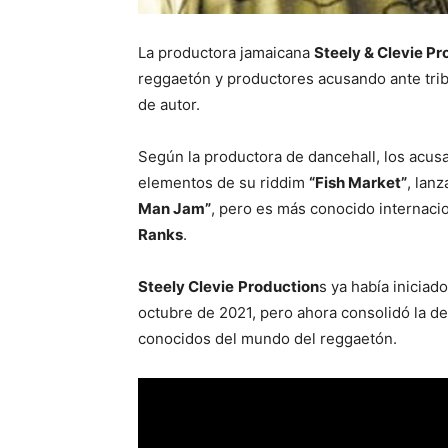
La productora jamaicana
Steely & Clevie P
reggaetón y productores acusando ante trib
de autor.
Según la productora de dancehall, los acus
elementos de su riddim
“Fish Market”
, lan
Man Jam”
, pero es más conocido interna
Ranks
.
Steely Clevie
Production
s ya había iniciad
octubre de 2021, pero ahora consolidó la 
conocidos del mundo del reggaetón.