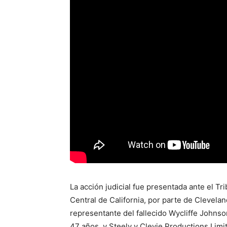
La acción judicial fue presentada ante el Tri
Central de California, por parte de Clevela
representante del fallecido Wycliffe Johnso
47 años, y Steely y Clevie Productions Lim