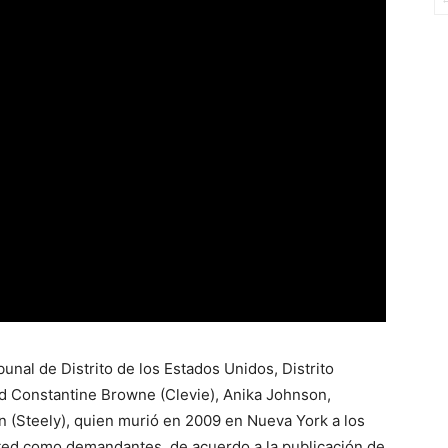
bunal de Distrito de los Estados Unidos, Distrito
nd Constantine Browne (Clevie), Anika Johnson,
n (Steely), quien murió en 2009 en Nueva York a los
ited como demandantes, de acuerdo a la publicación de