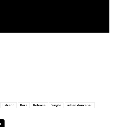
Estreno
Rara
Release
Single
urban dancehall