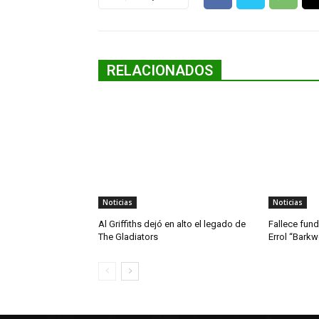
RELACIONADOS
Noticias
Noticias
Al Griffiths dejó en alto el legado de
Fallece fun
The Gladiators
Errol “Bark