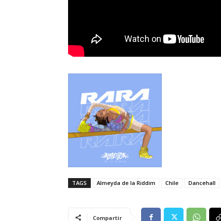
TAGS
Almeyda de la Riddim
Chile
Dancehall
Compartir