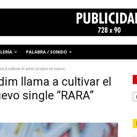
LERÍA
PALABRA / SONIDO
a a cultivar el amor propio en nuevo...
im llama a cultivar el
evo single “RARA”