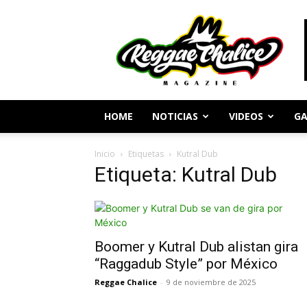
Periodismo
y
Cultura
Reggae
HOME
NOTICIAS
VIDEOS
GA
Inicio
Etiquetas
Kutral Dub
Etiqueta: Kutral Dub
Boomer y Kutral Dub alistan gira
“Raggadub Style” por México
Reggae Chalice
-
9 de noviembre de 2025