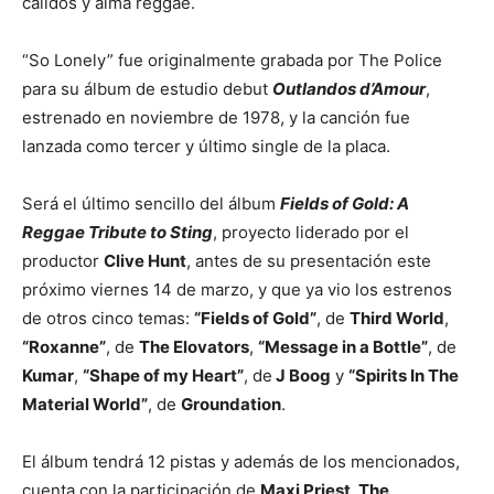
cálidos y alma reggae.
“So Lonely” fue originalmente grabada por The Police
para su álbum de estudio debut
Outlandos d’Amour
,
estrenado en noviembre de 1978, y la canción fue
lanzada como tercer y último single de la placa.
Será el último sencillo del álbum
Fields of Gold: A
Reggae Tribute to Sting
, proyecto liderado por el
productor
Clive Hunt
, antes de su presentación este
próximo viernes 14 de marzo, y que ya vio los estrenos
de otros cinco temas:
“Fields of Gold”
, de
Third World
,
“Roxanne”
, de
The Elovators
,
“Message in a Bottle”
, de
Kumar
,
“Shape of my Heart”
, de
J Boog
y
“Spirits In The
Material World”
, de
Groundation
.
El álbum tendrá 12 pistas y además de los mencionados,
cuenta con la participación de
Maxi Priest, The