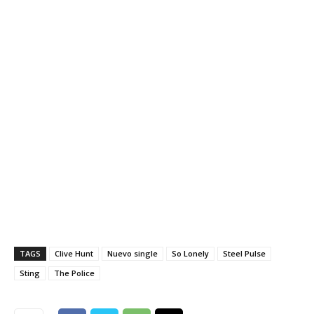
TAGS
Clive Hunt
Nuevo single
So Lonely
Steel Pulse
Sting
The Police