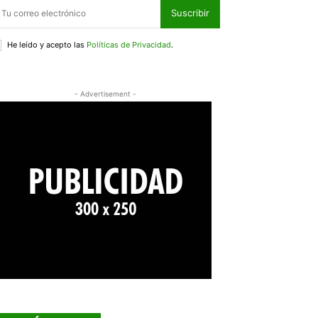
Suscribir
He leído y acepto las
Políticas de Privacidad
.
- Advertisement -