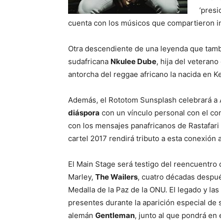
‘presi
cuenta con los músicos que compartieron i
Otra descendiente de una leyenda que tambi
sudafricana
Nkulee Dube
, hija del veterano
antorcha del reggae africano la nacida en 
Además, el Rototom Sunsplash celebrará a Á
diáspora
con un vínculo personal con el con
con los mensajes panafricanos de Rastafari o
cartel 2017 rendirá tributo a esta conexión a
El Main Stage será testigo del reencuentro 
Marley,
The Wailers
, cuatro décadas despu
Medalla de la Paz de la ONU. El legado y la
presentes durante la aparición especial de 
alemán
Gentleman
, junto al que pondrá en