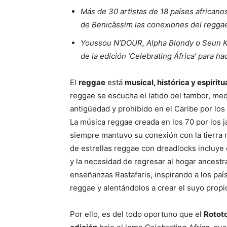
Más de 30 artistas de 18 países africanos
de Benicàssim las conexiones del reggae
Youssou N’DOUR, Alpha Blondy o Seun Ku
de la edición ‘Celebrating África’ para hac
El
reggae
está
musical, histórica y espiri
reggae se escucha el latido del tambor, med
antigüedad y prohibido en el Caribe por los e
La música reggae creada en los 70 por los 
siempre mantuvo su conexión con la tierra 
de estrellas reggae con dreadlocks incluye
y la necesidad de regresar al hogar ancestra
enseñanzas Rastafaris, inspirando a los paí
reggae y alentándolos a crear el suyo propi
Por ello, es del todo oportuno que el
Rotot