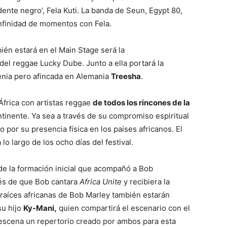
dente negro’, Fela Kuti. La banda de Seun, Egypt 80,
nfinidad de momentos con Fela.
én estará en el Main Stage será la
 del reggae Lucky Dube. Junto a ella portará la
Kenia pero afincada en Alemania
Treesha
.
frica con artistas reggae
de todos los rincones de la
tinente. Ya sea a través de su compromiso espiritual
 por su presencia física en los países africanos. El
 lo largo de los ocho días del festival.
de la formación inicial que acompañó a Bob
és de que Bob cantara
Africa Unite
y recibiera la
s raíces africanas de Bob Marley también estarán
su hijo
Ky-Mani,
quien compartirá el escenario con el
 escena un repertorio creado por ambos para esta