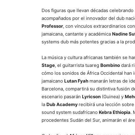
Dos figuras que llevan décadas celebrando 
acompañados por el innovador del dub naci
Professor
, con vínculos extraordinarios con 
jamaicana, cantante y académica
Nadine Su
systems dub más potentes gracias a la pro
La música y cultura africanas también se ha
Stage
, el guitarrista tuareg
Bombino
dará ri
cómo los sonidos de África Occidental han i
jamaicano
Lutan Fyah
manarán letras de id
Barcelona, compartirá su distintiva fusión 
escenario pasarán
Lyricson
(Guinea) y
Mehd
la
Dub Academy
recibirá una lección sobre 
sound system sudafricano
Kebra Ethiopia
. 
procedentes Sudán del Sur, animarán el ár