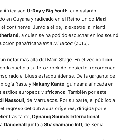
a África son
U-Roy y Big Youth
, que estarán
do en Guyana y radicado en el Reino Unido
Mad
el continente. Junto a ellos, la exestrella infantil
therland
, a quien se ha podido escuchar en los sound
ducción panafricana
Inna Mi Blood
(2015).
rán notar más allá del Main Stage. En el vecino
Lion
enda suelta a su feroz rock del desierto, recordando
nspirado al blues estadounidense. De la garganta del
eología Rasta y
Nakany Kante
, guineana afincada en
de estilos europeos y africanos. También por este
i Nassouli
, de Marruecos. Por su parte, el público a
el regreso del dub a sus orígenes, dirigida por el
Mientras tanto,
Dynamq Sounds International
,
ea
Dancehall
junto a
Shashamane Intl
, de Kenia.