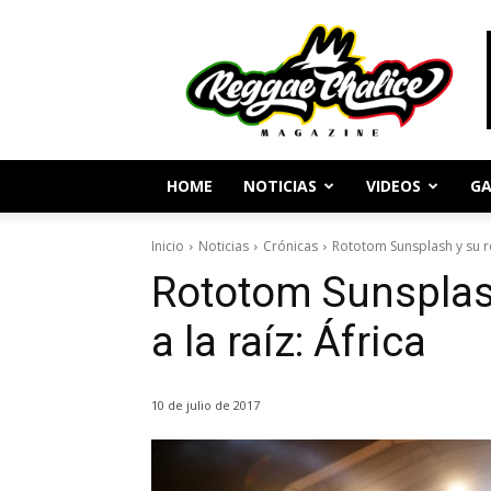
Periodismo
y
Cultura
Reggae
HOME
NOTICIAS
VIDEOS
GA
Inicio
Noticias
Crónicas
Rototom Sunsplash y su re
Rototom Sunsplas
a la raíz: África
10 de julio de 2017