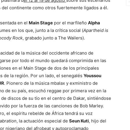
e plasmará d
el 12 al 19 de agosto
sobre sus escenarios
s del continente como otros fuertemente ligados a él.
esentada en el
Main Stage
por el marfileño
Alpha
umes en los que, junto a la crítica social (
Apartheid is
ocody Rock
, grabado junto a The Wailers).
acidad de la música del occidente africano de
garse por todo el mundo quedará comprimida en las
iones en el Main Stage de dos de los principales
as de la región. Por un lado, el senegalés
Youssou
UR
. Pionero de la música mbalax y exministro de
o de su país, escuchó reggae por primera vez en la
 de discos de su tío en el centro de Dakar, sintiéndose
ido por la fuerza de las canciones de Bob Marley.
ro, el espíritu rebelde de África tendrá su voz
abration
, la actuación especial de
Seun Kuti
, hijo del
or nigeriano del afrobeat y autoproclamado