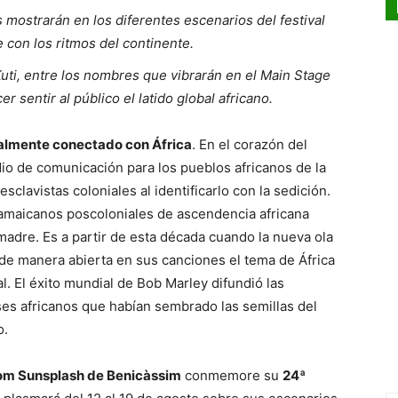
 mostrarán en los diferentes escenarios del festival
 con los ritmos del continente.
ti, entre los nombres que vibrarán en el Main Stage
er sentir al público el latido global africano.
tualmente conectado con África
. En el corazón del
io de comunicación para los pueblos africanos de la
sclavistas coloniales al identificarlo con la sedición.
jamaicanos poscoloniales de ascendencia africana
madre. Es a partir de esta década cuando la nueva ola
 de manera abierta en sus canciones el tema de África
l. El éxito mundial de Bob Marley difundió las
ses africanos que habían sembrado las semillas del
o.
om Sunsplash de Benicàssim
conmemore su
24ª