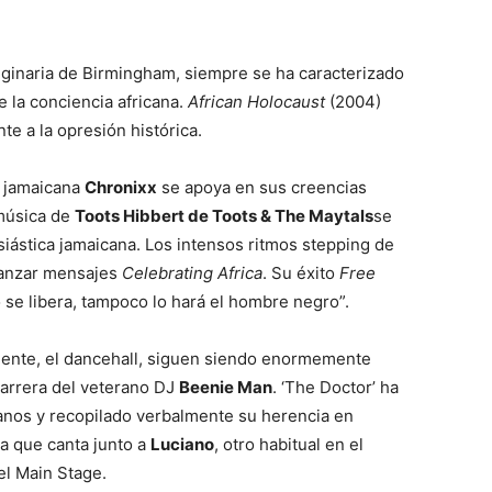
iginaria de Birmingham, siempre se ha caracterizado
e la conciencia africana.
African Holocaust
(2004)
te a la opresión histórica.
a jamaicana
Chronixx
se apoya en sus creencias
 música de
Toots Hibbert de Toots & The Maytals
se
esiástica jamaicana. Los intensos ritmos stepping de
 lanzar mensajes
Celebrating Africa
. Su éxito
Free
o se libera, tampoco lo hará el hombre negro”.
ente, el dancehall, siguen siendo enormemente
carrera del veterano DJ
Beenie Man
. ‘The Doctor’ ha
canos y recopilado verbalmente su herencia en
 la que canta junto a
Luciano
, otro habitual en el
el Main Stage.