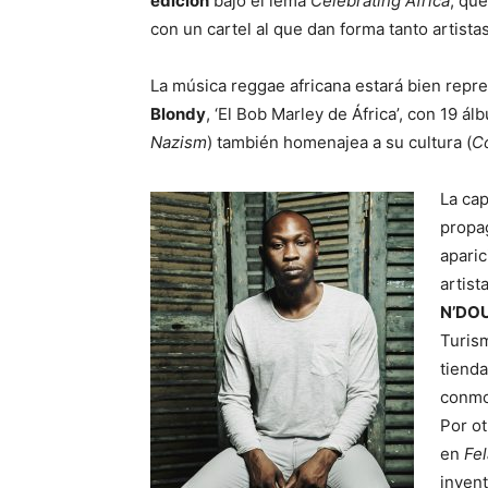
edición
bajo el lema
Celebrating Africa
, qu
con un cartel al que dan forma tanto artista
La música reggae africana estará bien repr
Blondy
, ‘El Bob Marley de África’, con 19 álb
Nazism
) también homenajea a su cultura (
C
La cap
propa
aparic
artist
N’DO
Turism
tienda
conmov
Por ot
en
Fel
invent