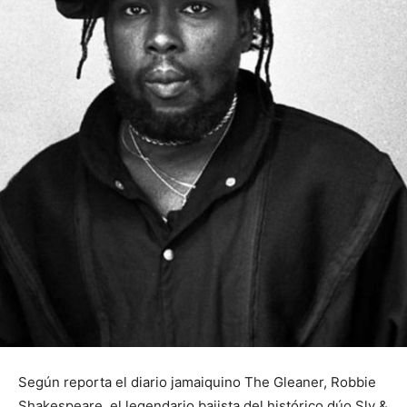
Según reporta el diario jamaiquino The Gleaner, Robbie
Shakespeare, el legendario bajista del histórico dúo Sly &