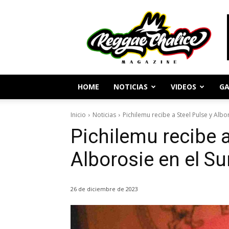
Periodismo
y
Cultura
Reggae
HOME
NOTICIAS
VIDEOS
GA
Inicio
Noticias
Pichilemu recibe a Steel Pulse y Albor
Pichilemu recibe a
Alborosie en el Su
26 de diciembre de 2023