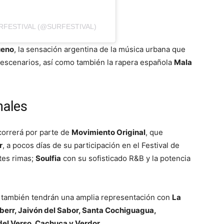
RFESTIVAL (@SURFESTIVAL)
ueno
, la sensación argentina de la música urbana que
s escenarios, así como también la rapera española
Mala
nales
correrá por parte de
Movimiento Original
, que
r
, a pocos días de su participación en el Festival de
tes rimas;
Soulfia
con su sofisticado R&B y la potencia
mu también tendrán una amplia representación con
La
err, Jaivón del Sabor, Santa Cochiguagua,
el Verso, Cachuca y Verdor
.