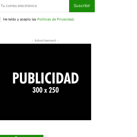
Suscribir
He leído y acepto las
Políticas de Privacidad
.
- Advertisement -