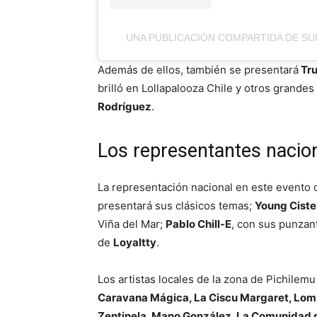
UNA PUBLICACIÓN COMPARTIDA DE SU
Además de ellos, también se presentará
Tr
brilló en Lollapalooza Chile y otros grande
Rodríguez
.
Los representantes nacio
La representación nacional en este evento 
presentará sus clásicos temas;
Young Ciste
Viña del Mar;
Pablo Chill-E
, con sus punzan
de
Loyaltty
.
Los artistas locales de la zona de Pichile
Caravana Mágica, La Ciscu Margaret, Lomb
Zentinela, Mano González, La Comunidad d