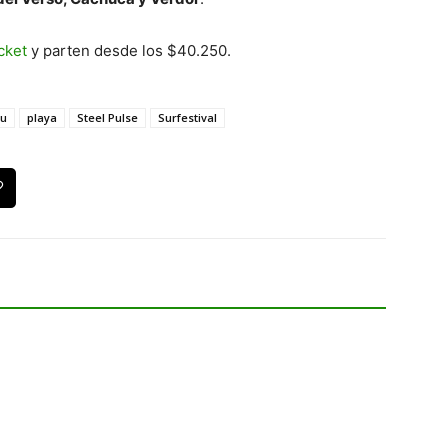
cket
y parten desde los $40.250.
mu
playa
Steel Pulse
Surfestival