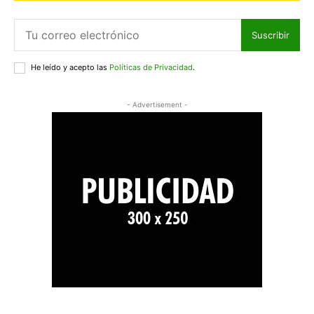
Suscribir
He leído y acepto las
Políticas de Privacidad
.
- Advertisement -