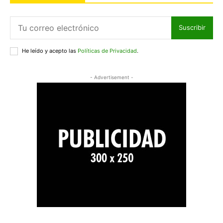
Suscribir
He leído y acepto las
Políticas de Privacidad
.
- Advertisement -