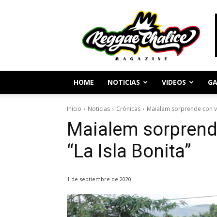
Periodismo
y
Cultura
Reggae
HOME
NOTICIAS
VIDEOS
GA
Inicio
Noticias
Crónicas
Maialem sorprende con vid
Maialem sorprende
“La Isla Bonita”
1 de septiembre de 2020