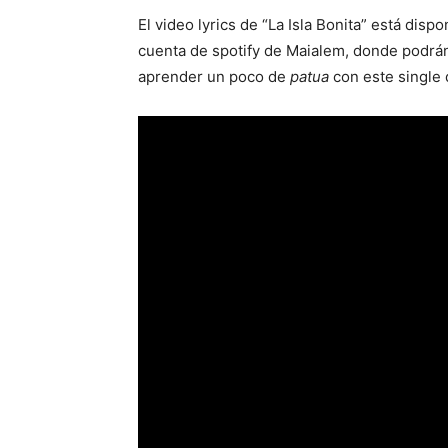
El video lyrics de “La Isla Bonita” está dis
cuenta de spotify de Maialem, donde podrán
aprender un poco de
patua
con este single 