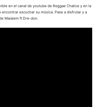
ponible en el canal de youtube de Reggae Chalice y en la
 encontrar escuchar su música. Pase a disfrutar y a
de Maialem ft Dre-don.