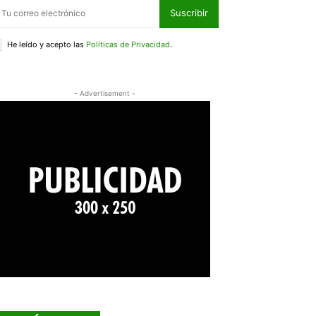
Suscribir
He leído y acepto las
Políticas de Privacidad
.
- Advertisement -