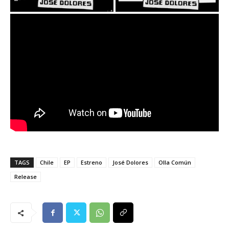
TAGS
Chile
EP
Estreno
José Dolores
Olla Común
Release