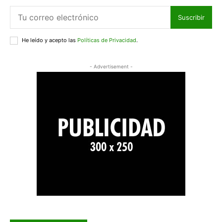
Suscribir
He leído y acepto las
Políticas de Privacidad
.
- Advertisement -