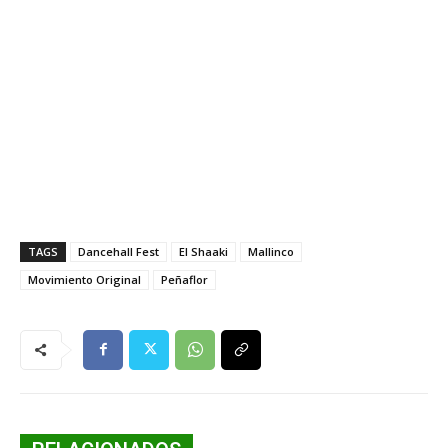
TAGS
Dancehall Fest
El Shaaki
Mallinco
Movimiento Original
Peñaflor