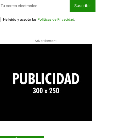
Suscribir
He leído y acepto las
Políticas de Privacidad
.
- Advertisement -