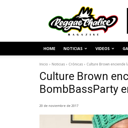
Periodismo
y
Cultura
Reggae
HOME
NOTICIAS
VIDEOS
GA
Inicio
Noticias
Crónicas
Culture Brown enciende 
Culture Brown enc
BombBassParty e
20 de noviembre de 2017