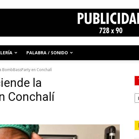
LERÍA
PALABRA / SONIDO
la BombBassParty en Conchalí
iende la
n Conchalí