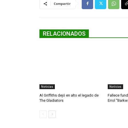
Compartir
RELACIONADOS
Noticias
Noticias
Al Griffiths dejó en alto el legado de
Fallece fun
The Gladiators
Errol “Bark