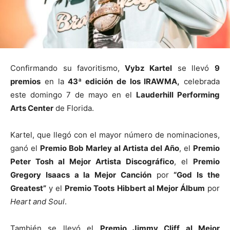
Confirmando su favoritismo,
Vybz Kartel
se llevó
9
premios
en la
43ª edición de los IRAWMA,
celebrada
este domingo 7 de mayo en el
Lauderhill Performing
Arts Center
de Florida.
Kartel, que llegó con el mayor número de nominaciones,
ganó el
Premio Bob Marley al Artista del Año
, el
Premio
Peter Tosh al Mejor Artista Discográfico
, el
Premio
Gregory Isaacs a la Mejor Canción
por
“God Is the
Greatest”
y el
Premio Toots Hibbert al Mejor Álbum
por
Heart and Soul
.
También se llevó el
Premio Jimmy Cliff al Mejor