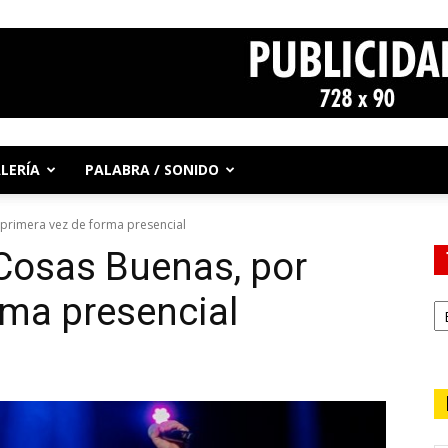
LERÍA
PALABRA / SONIDO
r primera vez de forma presencial
 Cosas Buenas, por
rma presencial