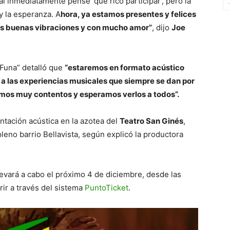
l inmediatamente pensé ‘qué rico participar’, pero la
y la esperanza. A
hora, ya estamos presentes y felices
las buenas vibraciones y con mucho amor”
, dijo
Joe
 Funa” detalló que
“estaremos en formato acústico
o a las experiencias musicales que siempre se dan por
stamos muy contentos y esperamos verlos a todos”.
entación acústica en la azotea del
Teatro San Ginés
,
leno barrio Bellavista, según explicó la productora
levará a cabo el próximo 4 de diciembre, desde las
rir a través del sistema
PuntoTicket
.