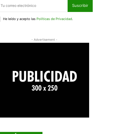
Suscribir
He leído y acepto las
Políticas de Privacidad
.
- Advertisement -