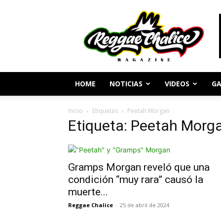
Periodismo
y
Cultura
Reggae
HOME
NOTICIAS
VIDEOS
GA
Inicio
Etiquetas
Peetah Morgan
Etiqueta: Peetah Morg
Gramps Morgan reveló que una
condición “muy rara” causó la
muerte...
Reggae Chalice
-
25 de abril de 2024