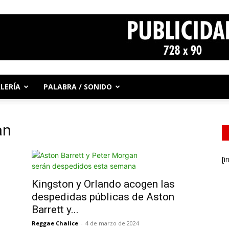
LERÍA
PALABRA / SONIDO
an
[i
Kingston y Orlando acogen las
despedidas públicas de Aston
Barrett y...
Reggae Chalice
-
4 de marzo de 2024