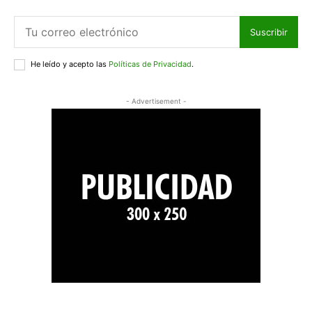
Suscribir
He leído y acepto las
Políticas de Privacidad
.
- Advertisement -