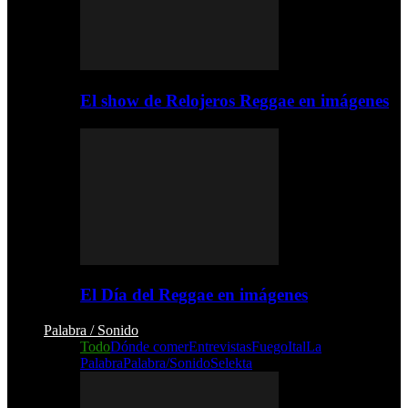
El show de Relojeros Reggae en imágenes
El Día del Reggae en imágenes
Palabra / Sonido
Todo
Dónde comer
Entrevistas
Fuego
Ital
La
Palabra
Palabra/Sonido
Selekta