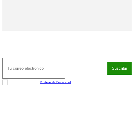
NEWSLETTER
Suscribir
He leído y acepto las
Políticas de Privacidad
.
SÍGUENOS