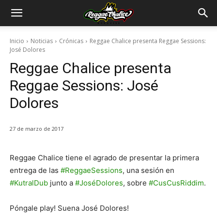
Inicio
Noticias
Crónicas
Reggae Chalice presenta Reggae Sessions:
José Dolores
Reggae Chalice presenta
Reggae Sessions: José
Dolores
27 de marzo de 2017
Reggae Chalice tiene el agrado de presentar la primera
entrega de las
#ReggaeSessions
, una sesión en
#KutralDub
junto a
#JoséDolores
, sobre
#CusCusRiddim
.
Póngale play! Suena José Dolores!