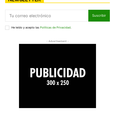
Suscribir
He leído y acepto las
Políticas de Privacidad
.
- Advertisement -