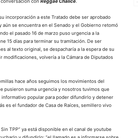
en conversación con
Reggae Chalice
.
 su incorporación a este Tratado debe ser aprobado
ey aún se encuentra en el Senado y el Gobierno retomó
ando el pasado 16 de marzo puso urgencia a la
ene 15 días para terminar su tramitación. De ser
s al texto original, se despacharía a la espera de su
ir modificaciones, volvería a la Cámara de Diputados
semillas hace años seguimos los movimientos del
s le pusieron suma urgencia y nosotros tuvimos que
informativo popular para poder difundirlo y detener
más es el fundador de Casa de Raíces, semillero vivo
e Sin TPP” ya está disponible en el canal de youtube
scucharlo y difundirlo: “el llamado es a informarse sobre