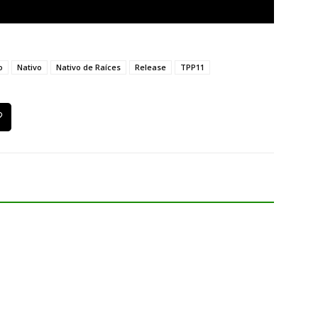
o
Nativo
Nativo de Raíces
Release
TPP11