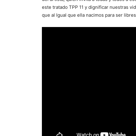
este tratado TPP 11 y dignificar nuestras vid
que al Igual que ella nacimos para ser libres”