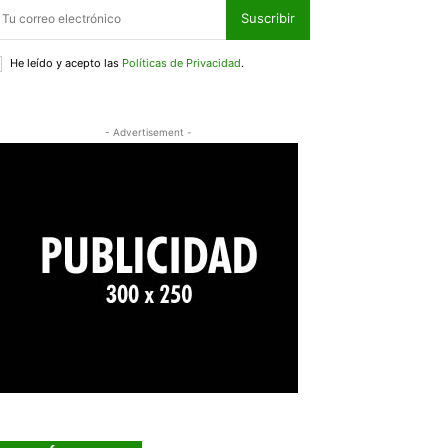
Suscribir
He leído y acepto las
Políticas de Privacidad
.
- Advertisement -