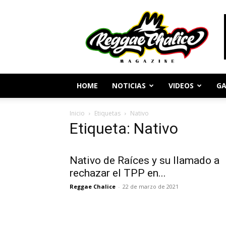
Periodismo
y
Cultura
Reggae
HOME
NOTICIAS
VIDEOS
GA
Inicio
Etiquetas
Nativo
Etiqueta: Nativo
Nativo de Raíces y su llamado a
rechazar el TPP en...
Reggae Chalice
-
22 de marzo de 2021