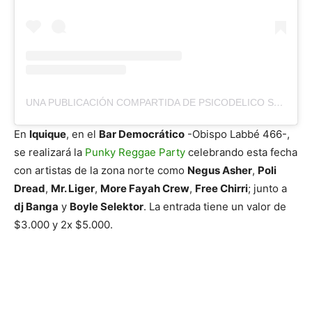
UNA PUBLICACIÓN COMPARTIDA DE PSICODELICO SOUNDSYSTEM (@PSICODELICO_SISTEMA_ARTESANAL)
En
Iquique
, en el
Bar Democrático
-Obispo Labbé 466-,
se realizará la
Punky Reggae Party
celebrando esta fecha
con artistas de la zona norte como
Negus Asher
,
Poli
Dread
,
Mr. Liger
,
More Fayah Crew
,
Free Chirri
; junto a
dj Banga
y
Boyle Selektor
. La entrada tiene un valor de
$3.000 y 2x $5.000.