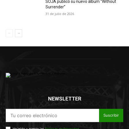
SOJA publicó su nuevo álbum “Without
Surrender”
31 de julio de 2026
NEWSLETTER
Suscribir
He leído y acepto las
Políticas de Privacidad
.