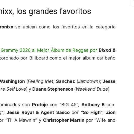
xx, los grandes favoritos
ronixx
se ubican como los favoritos en la categoría
l Grammy 2026 al Mejor Álbum de Reggae por
Blxxd &
coronado por Billboard como el mejor álbum caribeño
 Washington
(
Feeling Irie
);
Sanchez
(
Jamdown
);
Jesse
re Self Love
) y
Duane Stephenson
(
Weekend Dude
)
ominados son
Protoje
con
“BIG 45”
;
Anthony B
con
g”
; Jesse Royal & Agent Sasco
por
“So High”
;
Zion
or
“Til A Mawnin”
y
Christopher Martin
por
“Wife and