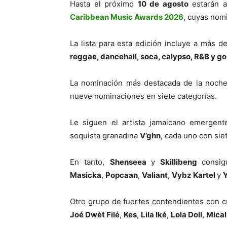
Hasta el próximo
10 de agosto
estarán ab
Caribbean Music Awards 2026
, cuyas nom
La lista para esta edición incluye a más d
reggae, dancehall, soca, calypso, R&B y go
La nominación más destacada de la noche
nueve nominaciones en siete categorías.
Le siguen el artista jamaicano emergen
soquista granadina
V’ghn
, cada uno con si
En tanto,
Shenseea
y
Skillibeng
consig
Masicka
,
Popcaan
,
Valiant
,
Vybz Kartel
y
Otro grupo de fuertes contendientes con c
Joé Dwèt Filé
,
Kes
,
Lila Iké
,
Lola Doll
,
Mical