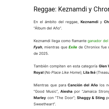
Reggae: Keznamdi y Chroni
En el ámbito del reggae,
Keznamdi
y
Ch
“Álbum del Año”.
Keznamdi llega como flamante
ganador de
Fyah
, mientras que
Exile
de Chronixx fue 
de 2025.
También compiten en esta categoría
Glen
Royal
(
No Place Like Home
);
Lila Iké
(
Treasu
Mientras que para
Canción del Año
los n
“Good Music”,
Aiesha
por
“Jamaica Stron
Marley
con
“The Door”
;
Shaggy & Sting
p
Sweetheart”
.