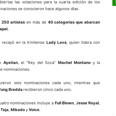
iertas las votaciones para la cuarta edición de los
inaciones se conocieron hace algunos días.
e
250 artistas
en más de
40 categorías que abarcan
spel.
 recayó en la trinitense
Lady Lava
, quien lidera con
te
Ayetian
, el “Rey del Soca”
Machel Montano
y la
ete nominaciones.
uieron seis nominaciones cada uno, mientras que
Yung Bredda
recibieron cinco cada uno.
uatro nominaciones incluye a
Full Blown
,
Jesse Royal
,
 Teja
,
Mikado
y
Voice
.