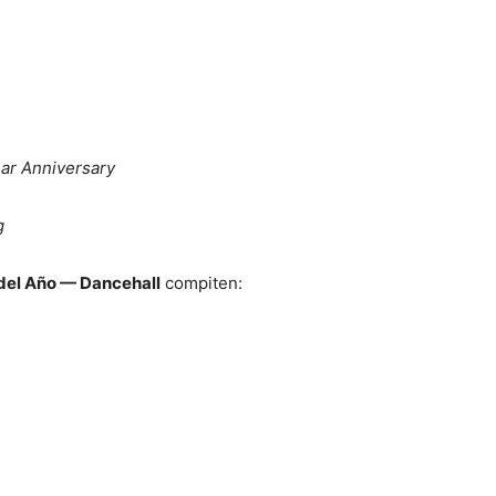
ear Anniversary
g
del Año — Dancehall
compiten: