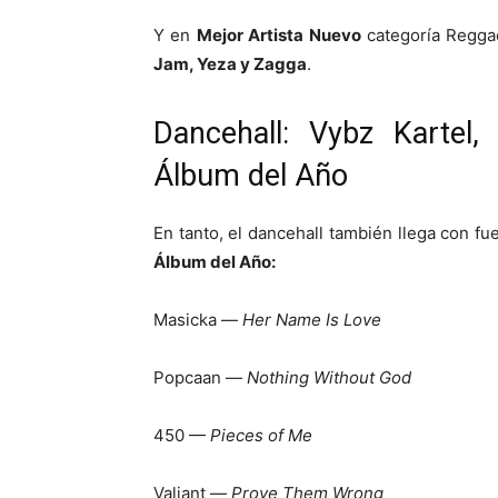
Y en
Mejor Artista Nuevo
categoría Regga
Jam, Yeza y Zagga
.
Dancehall: Vybz Kartel
Álbum del Año
En tanto, el dancehall también llega con fu
Álbum del Año:
Masicka —
Her Name Is Love
Popcaan —
Nothing Without God
450 —
Pieces of Me
Valiant —
Prove Them Wrong