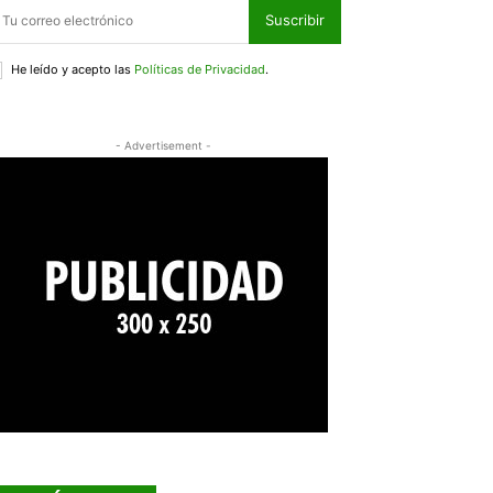
Suscribir
He leído y acepto las
Políticas de Privacidad
.
- Advertisement -