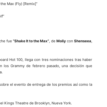
 the Max (Fly) [Remix]”
lf”
oche fue
“Shake It to the Max”
, de
Moliy
con
Shenseea
,
board Hot 100, llega con tres nominaciones tras haber
 en los Grammy de febrero pasado, una decisión que
a.
obre el evento de entrega de los premios así como la
el Kings Theatre de Brooklyn, Nueva York.