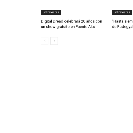
Entrevistas
Entrevistas
Digital Dread celebrará 20 años con
“Hasta siemp
un show gratuito en Puente Alto
de Rudegya