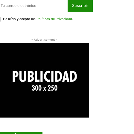
Suscribir
He leído y acepto las
Políticas de Privacidad
.
- Advertisement -