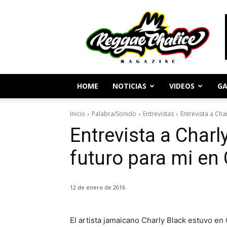
Periodismo
y
Cultura
Reggae
HOME
NOTICIAS
VIDEOS
GA
Inicio
Palabra/Sonido
Entrevistas
Entrevista a Cha
Entrevista a Charl
futuro para mi en 
12 de enero de 2016
El artista jamaicano Charly Black estuvo en