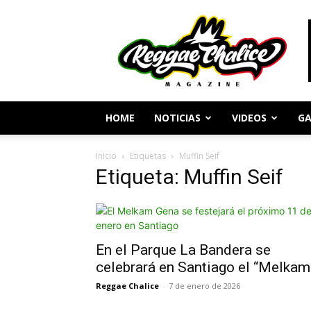
Periodismo
y
Cultura
Reggae
HOME
NOTICIAS
VIDEOS
GA
Inicio
Etiquetas
Muffin Seif
Etiqueta: Muffin Seif
En el Parque La Bandera se
celebrará en Santiago el “Melkam.
Reggae Chalice
-
7 de enero de 2026